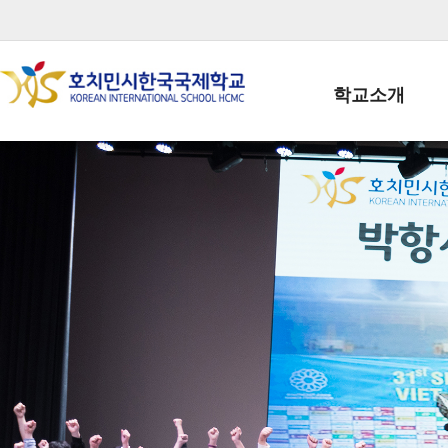
학교소개
학교장인사말
학생회장인사말
학교상징
학교연혁
학교 CI
교직원현황
학생현황
위치/전화
전경사진