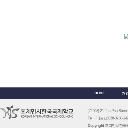
HOME
개
[72908] 21 Tan Phu St
Tel
: (베트남)028-3780-142
Copyright 호치민시한국국제학