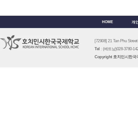
HOME
개
[72908] 21 Tan Phu St
Tel
: (베트남)028-3780-142
Copyright 호치민시한국국제학