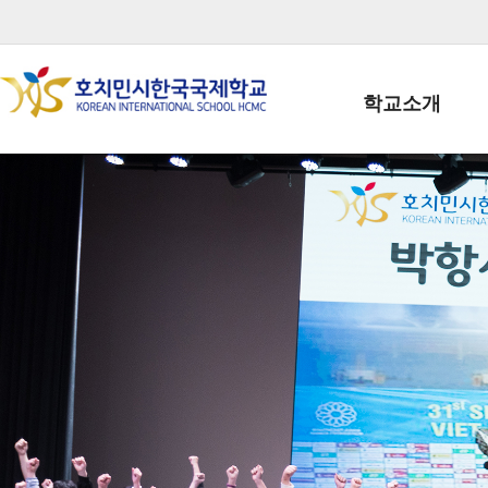
학교소개
학교장인사말
학생회장인사말
학교상징
학교연혁
학교 CI
교직원현황
학생현황
위치/전화
전경사진