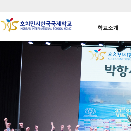
학교소개
학교장인사말
학생회장인사말
학교상징
학교연혁
학교 CI
교직원현황
학생현황
위치/전화
전경사진