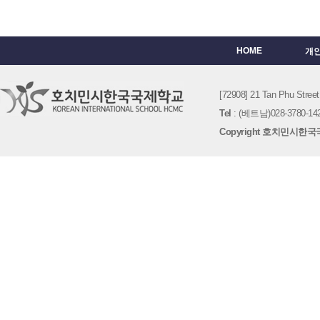
HOME
개
[72908] 21 Tan Phu St
Tel
: (베트남)028-3780-142
Copyright 호치민시한국국제학