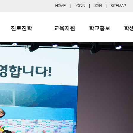
HOME
|
LOGIN
|
JOIN
|
SITEMAP
진로진학
교육지원
학교홍보
학
공지사항 및 입시자료
행정실
보도자료
초등
진로교육
학교 이사회
협력기관현황
중등
드림레터
학교운영위원회
포토갤러리
리
학교발전기금
학교 브로셔
학교건축기금
학교 홍보채널