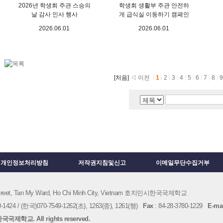
2026년 학생회 주관 스승의
학생회 생활부 주관 안전하
날 감사 인사 행사
게 급식실 이동하기 캠페인
2026.06.01
2026.06.01
[처음]
◁ 이전
|
1
|
2
|
3
|
4
|
5
|
6
|
7
|
8
|
개인정보처리방침
저작권지침및신고
이메일무단수집거부
 Street, Tan My Ward, Ho Chi Minh City, Vietnam 호치민시한국국제학교
1424 / (한국)070-7549-1262(초), 1263(중), 1261(행)
Fax
: 84-28-3780-1229
E-mai
국제학교. All rights reserved.