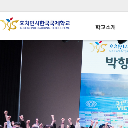
학교소개
학교장인사말
학생회장인사말
학교상징
학교연혁
학교 CI
교직원현황
학생현황
위치/전화
전경사진