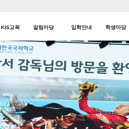
KIS교육
알림마당
입학안내
학생마당
교육목표
공지사항
전편입 전형 안내
학생생활규정
교육과정
가정통신문
전편입 공지사항
봉사활동
학사일정
납부금 안내
전-편입 서류양식
학교신문
일과시간표
주간학습안내
전출 안내
자율진로동아
재외교육기관장
스쿨버스 운행 안내
입학금/수업료
유초등 소식지
성과평가자료
급식안내
교복구입안내
서식자료실
정보공개
학부모방