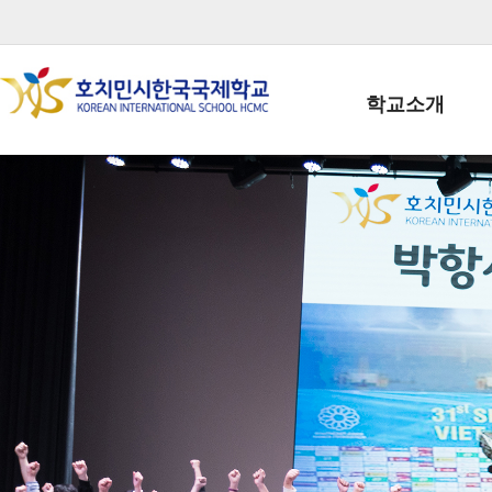
학교소개
학교장인사말
학생회장인사말
학교상징
학교연혁
학교 CI
교직원현황
학생현황
위치/전화
전경사진