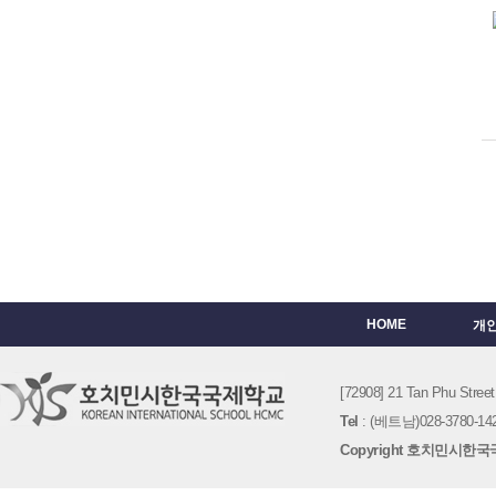
HOME
개
[72908] 21 Tan Phu St
Tel
: (베트남)028-3780-142
Copyright 호치민시한국국제학