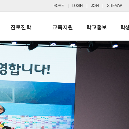
HOME
|
LOGIN
|
JOIN
|
SITEMAP
진로진학
교육지원
학교홍보
학
공지사항 및 입시자료
행정실
보도자료
초등
진로교육
학교 이사회
협력기관현황
중등
드림레터
학교운영위원회
포토갤러리
리
학교발전기금
학교 브로셔
학교건축기금
학교 홍보채널