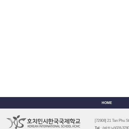
HOME
[72908] 21 Tan Phu
Tel
: (베트남)028-3780-