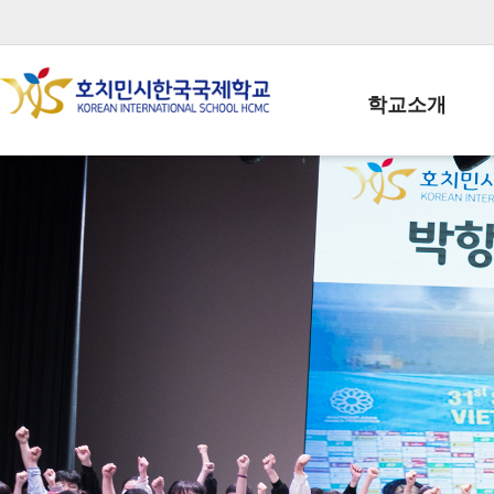
학교소개
학교장인사말
학생회장인사말
학교상징
학교연혁
학교 CI
교직원현황
학생현황
위치/전화
전경사진