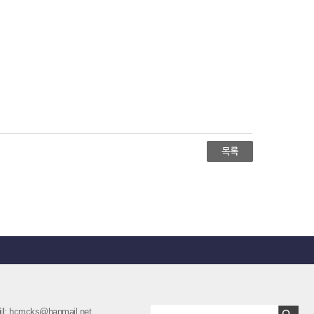
l
: hcmcks@hanmail.net