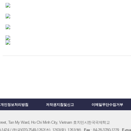
개인정보처리방침
저작권지침및신고
이메일무단수집거부
 Street, Tan My Ward, Ho Chi Minh City, Vietnam 호치민시한국국제학교
1424 / (한국)070-7549-1262(초), 1263(중), 1261(행)
Fax
: 84-28-3780-1229
E-mai