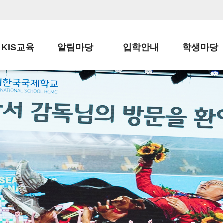
KIS교육
알림마당
입학안내
학생마당
교육목표
공지사항
전편입 전형 안내
학생생활규정
교육과정
가정통신문
전편입 공지사항
봉사활동
학사일정
납부금 안내
전-편입 서류양식
학교신문
일과시간표
주간학습안내
전출 안내
자율진로동아
재외교육기관장
스쿨버스 운행 안내
입학금/수업료
유초등 소식지
성과평가자료
급식안내
교복구입안내
서식자료실
정보공개
학부모방