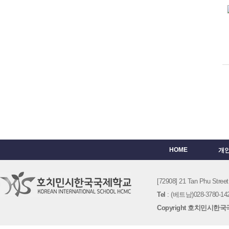
HOME
개
[72908] 21 Tan Phu St
Tel
: (베트남)028-3780-142
Copyright 호치민시한국국제학