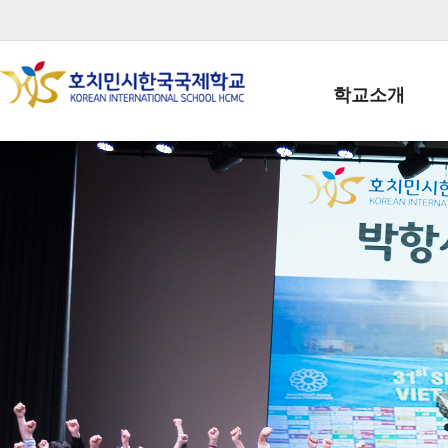
학교소개
학교장인사말
학생회장인사말
학교상징
학교연혁
학교 CI
교직원현황
학생현황
위치/전화
전경사진