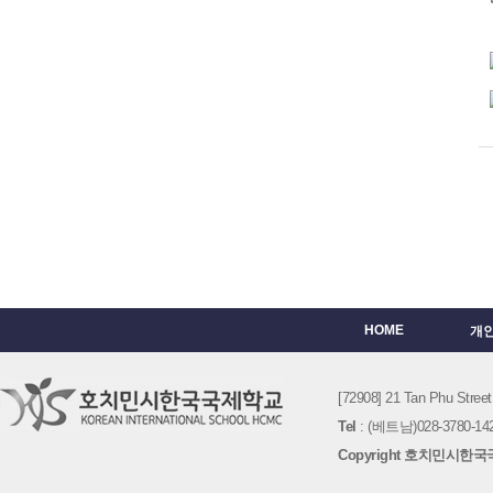
HOME
개
[72908] 21 Tan Phu St
Tel
: (베트남)028-3780-142
Copyright 호치민시한국국제학