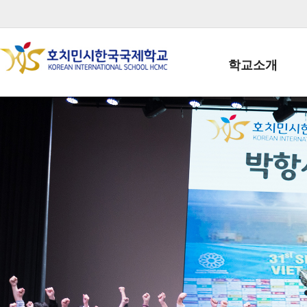
학교소개
학교장인사말
학생회장인사말
학교상징
학교연혁
학교 CI
교직원현황
학생현황
위치/전화
전경사진