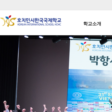
학교소개
학교장인사말
학생회장인사말
학교상징
학교연혁
학교 CI
교직원현황
학생현황
위치/전화
전경사진