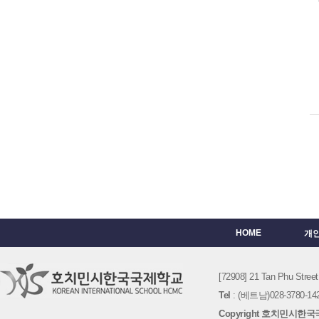
HOME
개
[72908] 21 Tan Phu St
Tel
: (베트남)028-3780-142
Copyright 호치민시한국국제학