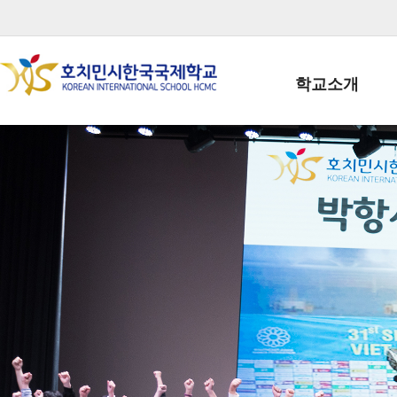
학교소개
학교장인사말
학생회장인사말
학교상징
학교연혁
학교 CI
교직원현황
학생현황
위치/전화
전경사진