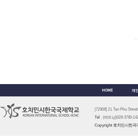
HOME
개
[72908] 21 Tan Phu St
Tel
: (베트남)028-3780-142
Copyright 호치민시한국국제학