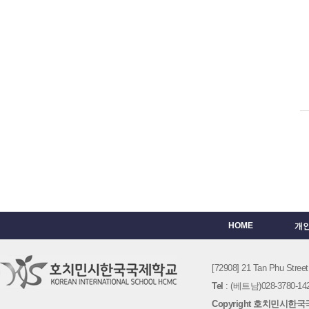
HOME
개
[72908] 21 Tan Phu St
Tel
: (베트남)028-3780-142
Copyright 호치민시한국국제학