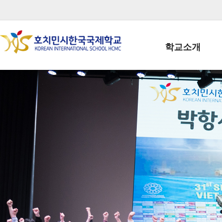
학교소개
학교장인사말
학생회장인사말
학교상징
학교연혁
학교 CI
교직원현황
학생현황
위치/전화
전경사진