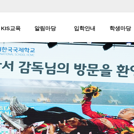
KIS교육
알림마당
입학안내
학생마당
교육목표
공지사항
전편입 전형 안내
학생생활규정
교육과정
가정통신문
전편입 공지사항
봉사활동
학사일정
납부금 안내
전-편입 서류양식
학교신문
일과시간표
주간학습안내
전출 안내
자율진로동아
재외교육기관장
스쿨버스 운행 안내
입학금/수업료
유초등 소식지
성과평가자료
급식안내
교복구입안내
서식자료실
정보공개
학부모방