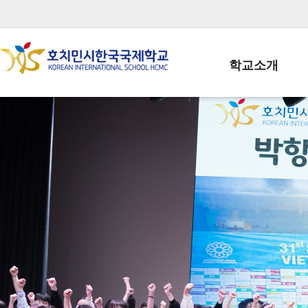
학교소개
학교장인사말
학생회장인사말
학교상징
학교연혁
학교 CI
교직원현황
학생현황
위치/전화
전경사진