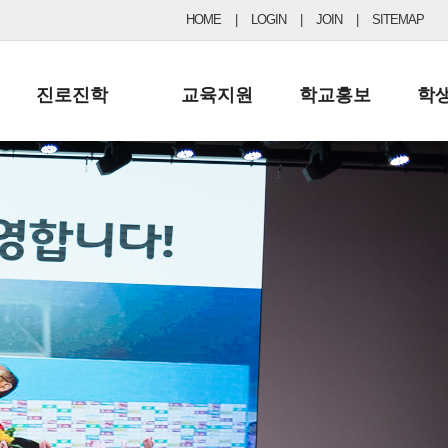
HOME
|
LOGIN
|
JOIN
|
SITEMAP
진로진학
교육지원
학교홍보
학
공지사항 및 입시자료
행정실
보도자료
초등
진로교육
학교 이사회
협력기관현황
중등
드림레터
학교운영위원회
포토갤러리
리
학교발전기금
학교 브로셔
학교건축기금
학교 홍보채널