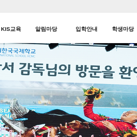
KIS교육
알림마당
입학안내
학생마당
교육목표
공지사항
전편입 전형 안내
학생생활규정
교육과정
가정통신문
전편입 공지사항
봉사활동
학사일정
납부금 안내
전-편입 서류양식
학교신문
일과시간표
주간학습안내
전출 안내
자율진로동아
재외교육기관장
스쿨버스 운행 안내
입학금/수업료
유초등 소식지
성과평가자료
급식안내
교복구입안내
서식자료실
정보공개
학부모방