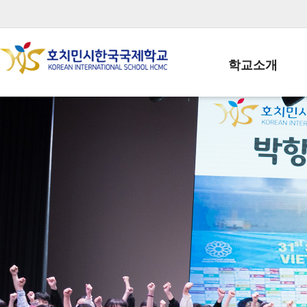
학교소개
학교장인사말
학생회장인사말
학교상징
학교연혁
학교 CI
교직원현황
학생현황
위치/전화
전경사진