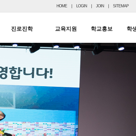
HOME
|
LOGIN
|
JOIN
|
SITEMAP
진로진학
교육지원
학교홍보
학
공지사항 및 입시자료
행정실
보도자료
초등
진로교육
학교 이사회
협력기관현황
중등
드림레터
학교운영위원회
포토갤러리
리
학교발전기금
학교 브로셔
학교건축기금
학교 홍보채널