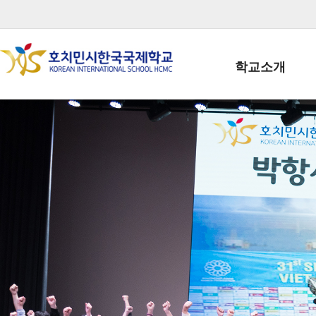
학교소개
학교장인사말
학생회장인사말
학교상징
학교연혁
학교 CI
교직원현황
학생현황
위치/전화
전경사진