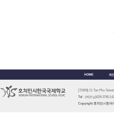
HOME
개
[72908] 21 Tan Phu St
Tel
: (베트남)028-3780-142
Copyright 호치민시한국국제학