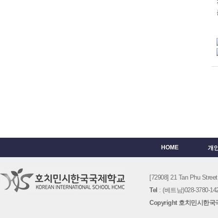
HOME
개
[72908] 21 Tan Phu St
Tel
: (베트남)028-3780-142
Copyright 호치민시한국국제학