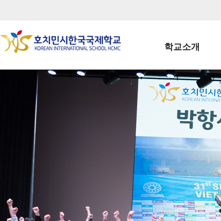
학교소개
학교장인사말
학생회장인사말
학교상징
학교연혁
학교 CI
교직원현황
학생현황
위치/전화
전경사진