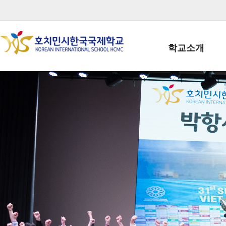
학교소개
학교장인사말
학생회장인사말
학교상징
학교연혁
학교 CI
교직원현황
학생현황
위치/전화
전경사진