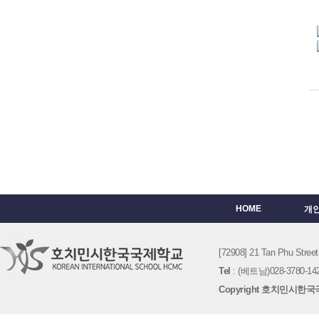
HOME
개
[72908] 21 Tan Phu St
Tel
: (베트남)028-3780-142
Copyright 호치민시한국국제학