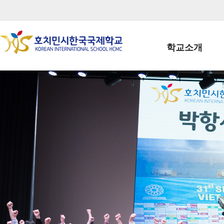
학교소개
학교장인사말
학생회장인사말
학교상징
학교연혁
학교 CI
교직원현황
학생현황
위치/전화
전경사진