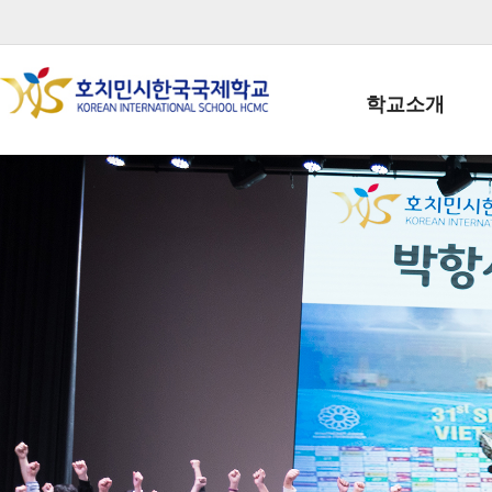
학교소개
학교장인사말
학생회장인사말
학교상징
학교연혁
학교 CI
교직원현황
학생현황
위치/전화
전경사진