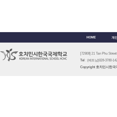
HOME
개
[72908] 21 Tan Phu St
Tel
: (베트남)028-3780-142
Copyright 호치민시한국국제학