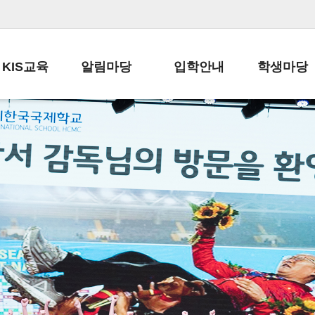
KIS교육
알림마당
입학안내
학생마당
교육목표
공지사항
전편입 전형 안내
학생생활규정
교육과정
가정통신문
전편입 공지사항
봉사활동
학사일정
납부금 안내
전-편입 서류양식
학교신문
일과시간표
주간학습안내
전출 안내
자율진로동아
재외교육기관장
스쿨버스 운행 안내
입학금/수업료
유초등 소식지
성과평가자료
급식안내
교복구입안내
서식자료실
정보공개
학부모방