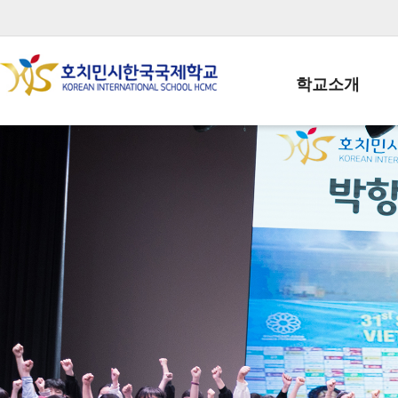
학교소개
학교장인사말
학생회장인사말
학교상징
학교연혁
학교 CI
교직원현황
학생현황
위치/전화
전경사진