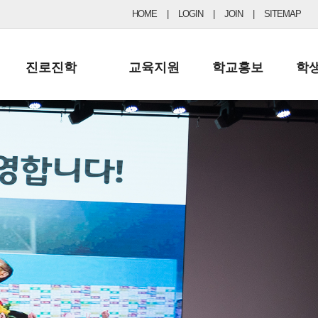
HOME
|
LOGIN
|
JOIN
|
SITEMAP
진로진학
교육지원
학교홍보
학
공지사항 및 입시자료
행정실
보도자료
초등
진로교육
학교 이사회
협력기관현황
중등
드림레터
학교운영위원회
포토갤러리
리
학교발전기금
학교 브로셔
학교건축기금
학교 홍보채널