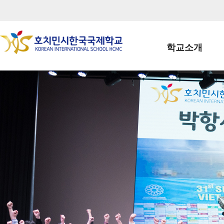
학교소개
학교장인사말
학생회장인사말
학교상징
학교연혁
학교 CI
교직원현황
학생현황
위치/전화
전경사진