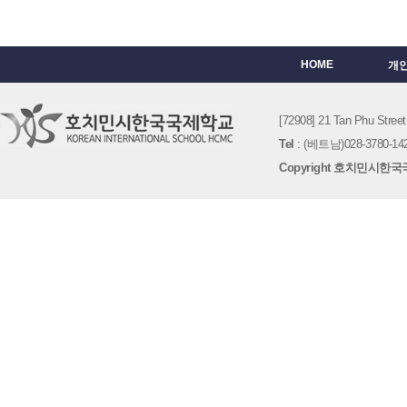
HOME
개
[72908] 21 Tan Phu St
Tel
: (베트남)028-3780-142
Copyright 호치민시한국국제학