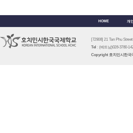
HOME
개
[72908] 21 Tan Phu St
Tel
: (베트남)028-3780-142
Copyright 호치민시한국국제학