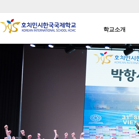
학교소개
학교장인사말
학생회장인사말
학교상징
학교연혁
학교 CI
교직원현황
학생현황
위치/전화
전경사진