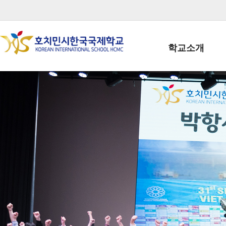
학교소개
학교장인사말
학생회장인사말
학교상징
학교연혁
학교 CI
교직원현황
학생현황
위치/전화
전경사진