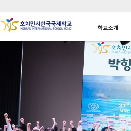
학교소개
학교장인사말
학생회장인사말
학교상징
학교연혁
학교 CI
교직원현황
학생현황
위치/전화
전경사진