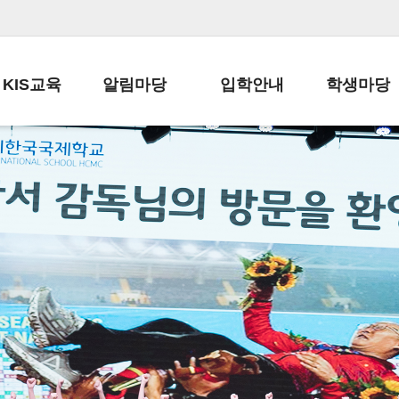
KIS교육
알림마당
입학안내
학생마당
교육목표
공지사항
전편입 전형 안내
학생생활규정
교육과정
가정통신문
전편입 공지사항
봉사활동
학사일정
납부금 안내
전-편입 서류양식
학교신문
일과시간표
주간학습안내
전출 안내
자율진로동아
재외교육기관장
스쿨버스 운행 안내
입학금/수업료
유초등 소식지
성과평가자료
급식안내
교복구입안내
서식자료실
정보공개
학부모방