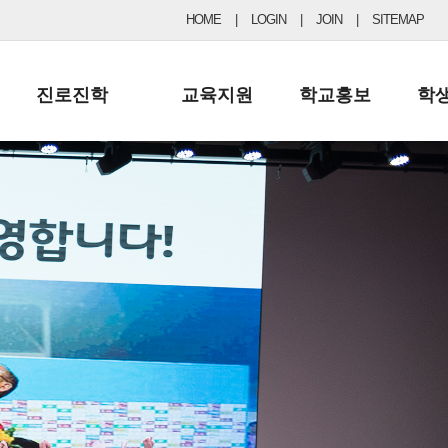
HOME
|
LOGIN
|
JOIN
|
SITEMAP
진로진학
교육지원
학교홍보
학
공지사항 및 입시자료
행정실
보도자료
초등
진로교육
학교 이사회
협력기관현황
중등
드림레터
학교운영위원회
포토갤러리
리
학교발전기금
학교 브로셔
학교건축기금
학교 홍보채널