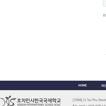
진
HOME
개
[72908] 21 Tan Phu St