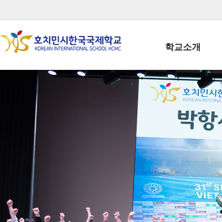
학교소개
학교장인사말
학생회장인사말
학교상징
학교연혁
학교 CI
교직원현황
학생현황
위치/전화
전경사진