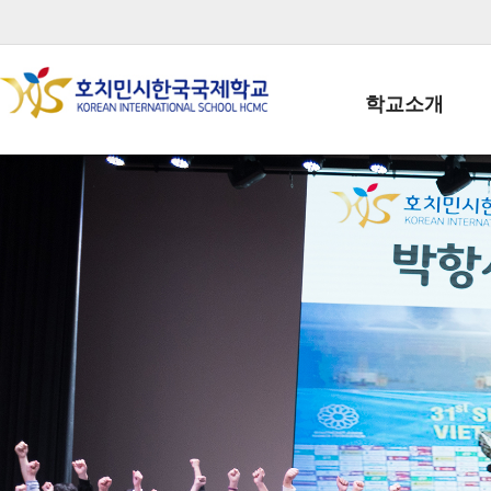
학교소개
학교장인사말
학생회장인사말
학교상징
학교연혁
학교 CI
교직원현황
학생현황
위치/전화
전경사진