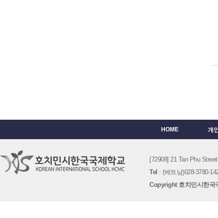
HOME
개
[72908] 21 Tan Phu St
Tel
: (베트남)028-3780-142
Copyright 호치민시한국국제학