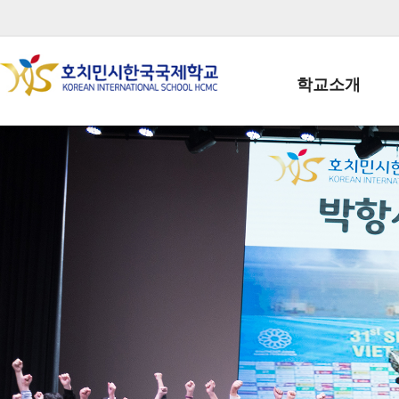
학교소개
학교장인사말
학생회장인사말
학교상징
학교연혁
학교 CI
교직원현황
학생현황
위치/전화
전경사진