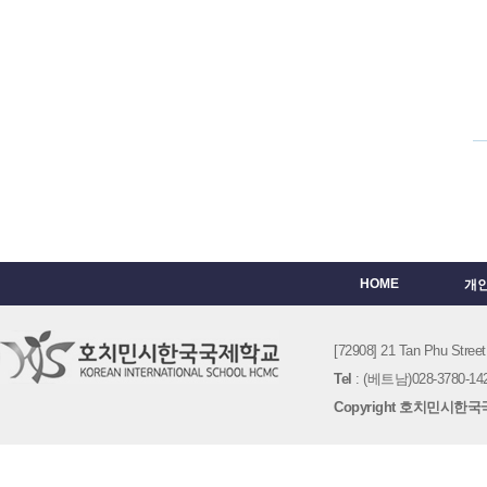
HOME
개
[72908] 21 Tan Phu St
Tel
: (베트남)028-3780-142
Copyright 호치민시한국국제학