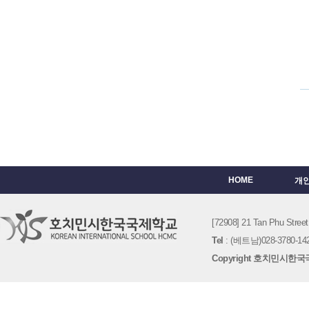
HOME
개
[72908] 21 Tan Phu St
Tel
: (베트남)028-3780-142
Copyright 호치민시한국국제학