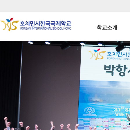
학교소개
학교장인사말
학생회장인사말
학교상징
학교연혁
학교 CI
교직원현황
학생현황
위치/전화
전경사진