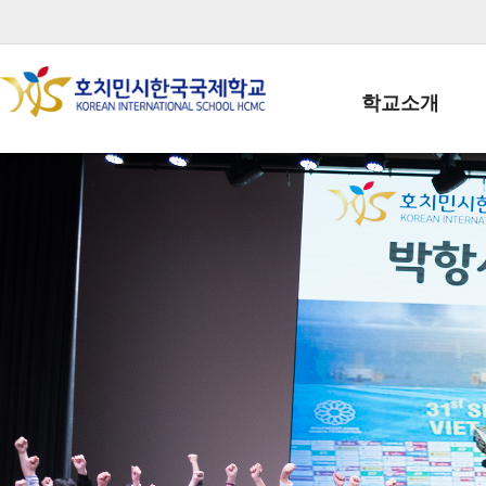
학교소개
학교장인사말
학생회장인사말
학교상징
학교연혁
학교 CI
교직원현황
학생현황
위치/전화
전경사진