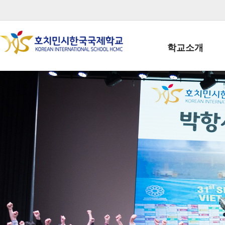
학교소개
학교장인사말
학생회장인사말
학교상징
학교연혁
학교 CI
교직원현황
학생현황
위치/전화
전경사진