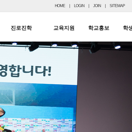
HOME
|
LOGIN
|
JOIN
|
SITEMAP
진로진학
교육지원
학교홍보
학
공지사항 및 입시자료
행정실
보도자료
초등
진로교육
학교 이사회
협력기관현황
중등
드림레터
학교운영위원회
포토갤러리
리
학교발전기금
학교 브로셔
학교건축기금
학교 홍보채널