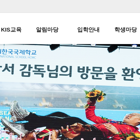
KIS교육
알림마당
입학안내
학생마당
교육목표
공지사항
전편입 전형 안내
학생생활규정
교육과정
가정통신문
전편입 공지사항
봉사활동
학사일정
납부금 안내
전-편입 서류양식
학교신문
일과시간표
주간학습안내
전출 안내
자율진로동아
재외교육기관장
스쿨버스 운행 안내
입학금/수업료
유초등 소식지
성과평가자료
급식안내
교복구입안내
서식자료실
정보공개
학부모방