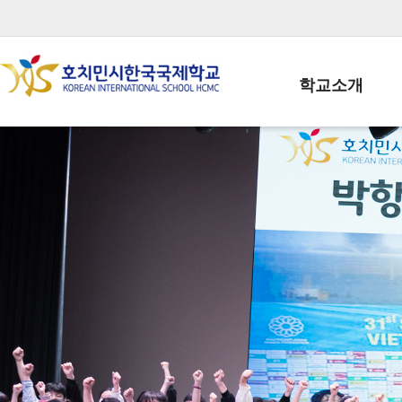
학교소개
학교장인사말
학생회장인사말
학교상징
학교연혁
학교 CI
교직원현황
학생현황
위치/전화
전경사진