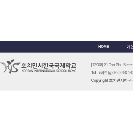
HOME
개
[72908] 21 Tan Phu St
Tel
: (베트남)028-3780-142
Copyright 호치민시한국국제학