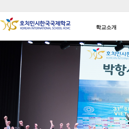
학교소개
학교장인사말
학생회장인사말
학교상징
학교연혁
학교 CI
교직원현황
학생현황
위치/전화
전경사진