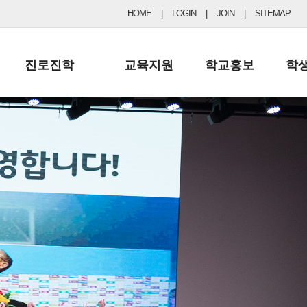
HOME
|
LOGIN
|
JOIN
|
SITEMAP
진로진학
교육지원
학교홍보
학
공지사항 및 입시자료
행정실
보도자료
초등
진로교육
학교 이사회
협력기관현황
중등
드림레터
학교운영위원회
포토갤러리
리
학교발전기금
학교 브로셔
학교건축기금
학교 홍보채널