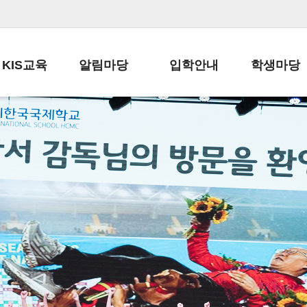
KIS교육
알림마당
입학안내
학생마당
교육목표
공지사항
전편입 전형 안내
학생생활규정
교육과정
가정통신문
전편입 공지사항
봉사활동
학사일정
납부금 안내
전-편입 서류양식
학교신문
일과시간표
주간학습안내
전출 안내
자율진로동아
재외교육기관장
스쿨버스 운행 안내
입학금/수업료
유초등 소식지
성과평가자료
급식안내
교복구입안내
서식자료실
정보공개
학부모방