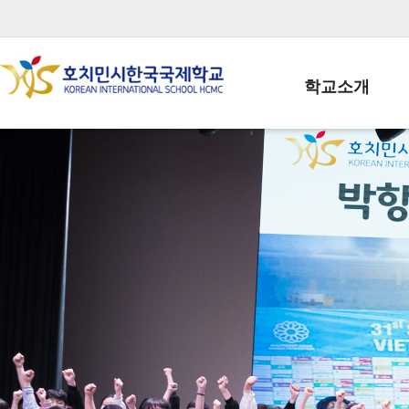
학교소개
학교장인사말
학생회장인사말
학교상징
학교연혁
학교 CI
교직원현황
학생현황
위치/전화
전경사진