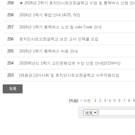
259
★ 2026년 2학기 호치민시토요한글학교 수업 및 통학버스 신청 안
258
2026년 1학기 휴업 안내 (4/25, 5/2)
257
2026년 1학기 통학버스 노선 및 zalo Code 안내
256
호치민시토요한글학교 보건 교사 인력풀 모집
255
2026년 1학기 통학버스 비용 안내
254
2026학년도 1학기 교민문화강좌 수강 신청 안내(2/23부터)
253
[채용공고]이사회 및 호치민시토요한글학교 사무직원모집
[처음]
◁ 이전
|
1
|
2
|
3
|
4
|
5
|
6
|
7
|
8
|