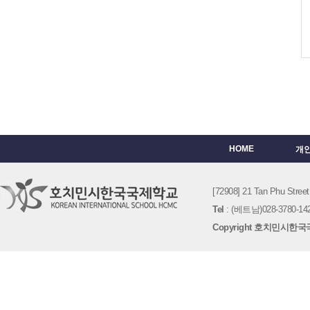
HOME
개
[72908] 21 Tan Phu St
Tel
: (베트남)028-3780-142
Copyright 호치민시한국국제학