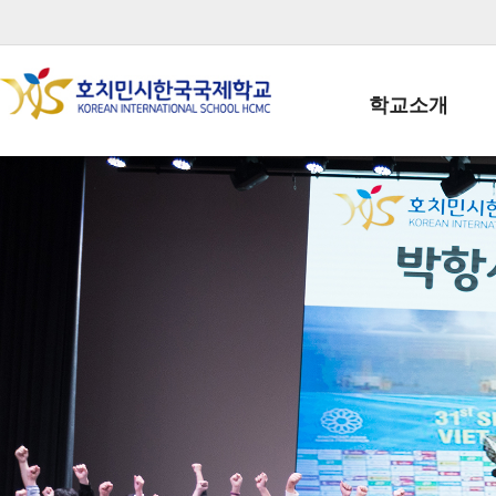
학교소개
학교장인사말
학생회장인사말
학교상징
학교연혁
학교 CI
교직원현황
학생현황
위치/전화
전경사진