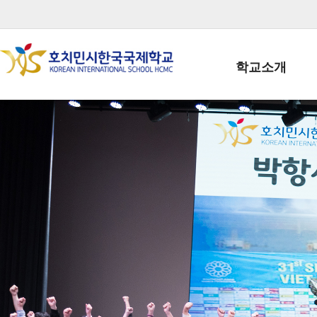
학교소개
학교장인사말
학생회장인사말
학교상징
학교연혁
학교 CI
교직원현황
학생현황
위치/전화
전경사진