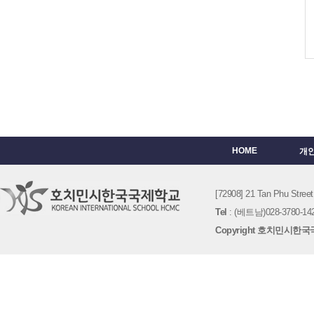
HOME
개
[72908] 21 Tan Phu St
Tel
: (베트남)028-3780-142
Copyright 호치민시한국국제학