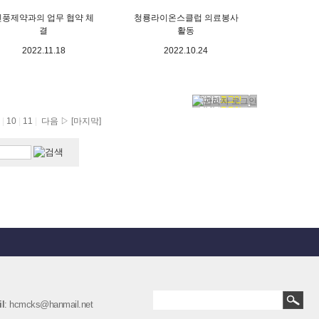
신풍제약과의 업무 협약 체
청룡라이온스클럽 의료봉사
결
활동
2022.11.18
2022.10.24
9
|
10
|
11
|
다음 ▷
[마지막]
l
: hcmcks@hanmail.net