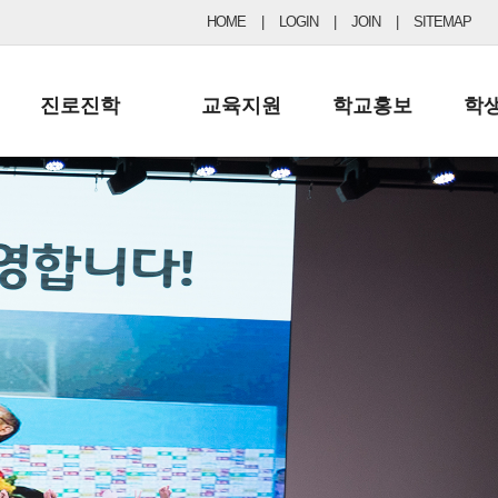
HOME
|
LOGIN
|
JOIN
|
SITEMAP
진로진학
교육지원
학교홍보
학
공지사항 및 입시자료
행정실
보도자료
초등
진로교육
학교 이사회
협력기관현황
중등
드림레터
학교운영위원회
포토갤러리
리
학교발전기금
학교 브로셔
학교건축기금
학교 홍보채널