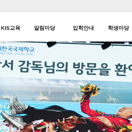
KIS교육
알림마당
입학안내
학생마당
교육목표
공지사항
전편입 전형 안내
학생생활규정
교육과정
가정통신문
전편입 공지사항
봉사활동
학사일정
납부금 안내
전-편입 서류양식
학교신문
일과시간표
주간학습안내
전출 안내
자율진로동아
재외교육기관장
스쿨버스 운행 안내
입학금/수업료
유초등 소식지
성과평가자료
급식안내
교복구입안내
서식자료실
정보공개
학부모방