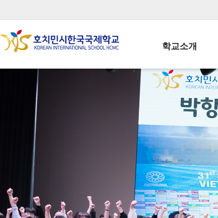
학교소개
학교장인사말
학생회장인사말
학교상징
학교연혁
학교 CI
교직원현황
학생현황
위치/전화
전경사진