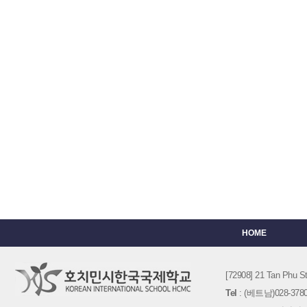
HOME
[72908] 21 Tan Phu
Tel
: (베트남)028-3780-