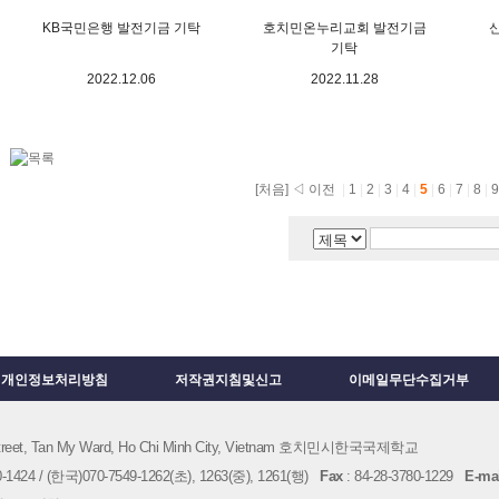
KB국민은행 발전기금 기탁
호치민온누리교회 발전기금
기탁
2022.12.06
2022.11.28
[처음]
◁ 이전
|
1
|
2
|
3
|
4
|
5
|
6
|
7
|
8
|
개인정보처리방침
저작권지침및신고
이메일무단수집거부
 Street, Tan My Ward, Ho Chi Minh City, Vietnam 호치민시한국국제학교
1424 / (한국)070-7549-1262(초), 1263(중), 1261(행)
Fax
: 84-28-3780-1229
E-mai