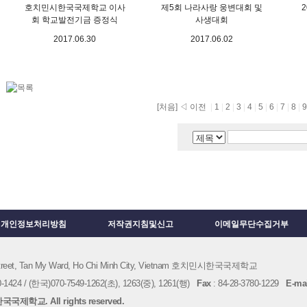
호치민시한국국제학교 이사
제5회 나라사랑 웅변대회 및
회 학교발전기금 증정식
사생대회
2017.06.30
2017.06.02
[처음]
◁ 이전
|
1
|
2
|
3
|
4
|
5
|
6
|
7
|
8
|
개인정보처리방침
저작권지침및신고
이메일무단수집거부
 Street, Tan My Ward, Ho Chi Minh City, Vietnam 호치민시한국국제학교
1424 / (한국)070-7549-1262(초), 1263(중), 1261(행)
Fax
: 84-28-3780-1229
E-mai
국제학교. All rights reserved.