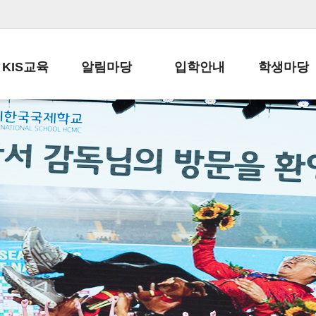
KIS교육
알림마당
입학안내
학생마당
교육목표
공지사항
전편입 전형 안내
학생생활규정
교육과정
가정통신문
전편입 공지사항
봉사활동
학사일정
납부금 안내
전-편입 서류양식
학교신문
일과시간표
주간학습안내
전출 안내
자율진로동아
재외교육기관장
스쿨버스 운행 안내
입학금/수업료
유초등 소식지
성과평가자료
급식안내
교복구입안내
서식자료실
정보공개
학부모방