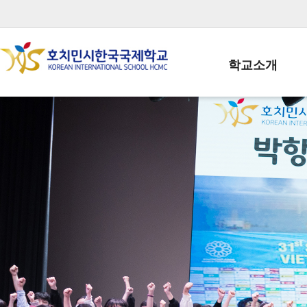
학교소개
학교장인사말
학생회장인사말
학교상징
학교연혁
학교 CI
교직원현황
학생현황
위치/전화
전경사진