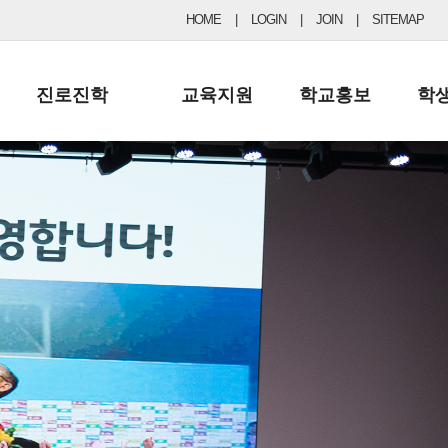
HOME
|
LOGIN
|
JOIN
|
SITEMAP
진로진학
교육지원
학교홍보
학
공지사항 및 입시자료
행정실
보도자료
초등
진로교육
학교 이사회
협력기관현황
중등
드림레터
학교운영위원회
포토갤러리
리
학교발전기금
학교 브로셔
학교건축기금
학교 홍보채널