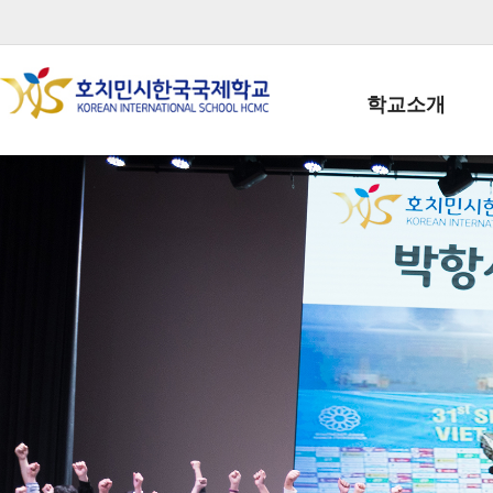
학교소개
학교장인사말
학생회장인사말
학교상징
학교연혁
학교 CI
교직원현황
학생현황
위치/전화
전경사진