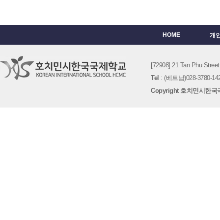
HOME
개
[72908] 21 Tan Phu St
Tel
: (베트남)028-3780-142
Copyright 호치민시한국국제학