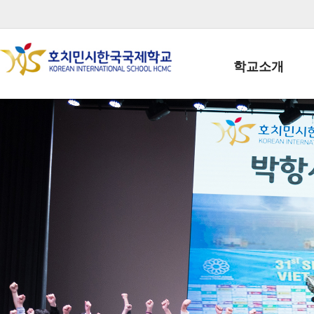
학교소개
학교장인사말
학생회장인사말
학교상징
학교연혁
학교 CI
교직원현황
학생현황
위치/전화
전경사진