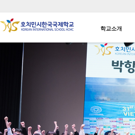
학교소개
학교장인사말
학생회장인사말
학교상징
학교연혁
학교 CI
교직원현황
학생현황
위치/전화
전경사진