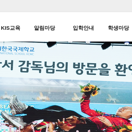
KIS교육
알림마당
입학안내
학생마당
교육목표
공지사항
전편입 전형 안내
학생생활규정
교육과정
가정통신문
전편입 공지사항
봉사활동
학사일정
납부금 안내
전-편입 서류양식
학교신문
일과시간표
주간학습안내
전출 안내
자율진로동아
재외교육기관장
스쿨버스 운행 안내
입학금/수업료
유초등 소식지
성과평가자료
급식안내
교복구입안내
서식자료실
정보공개
학부모방