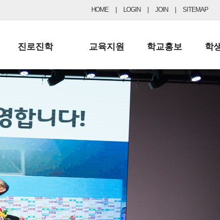
HOME
|
LOGIN
|
JOIN
|
SITEMAP
진로진학
교육지원
학교홍보
학
공지사항 및 입시자료
행정실
보도자료
초등
진로교육
학교 이사회
협력기관현황
중등
드림레터
학교운영위원회
포토갤러리
리
학교발전기금
학교 브로셔
학교건축기금
학교 홍보채널