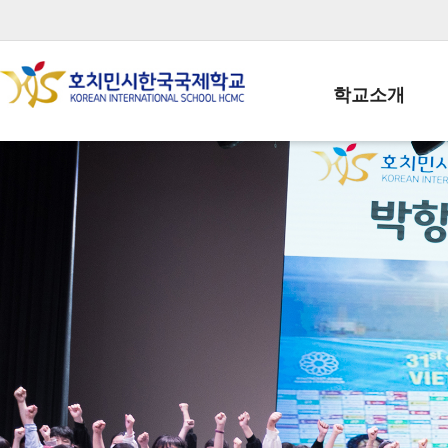
학교소개
학교장인사말
학생회장인사말
학교상징
학교연혁
학교 CI
교직원현황
학생현황
위치/전화
전경사진