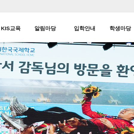
KIS교육
알림마당
입학안내
학생마당
교육목표
공지사항
전편입 전형 안내
학생생활규정
교육과정
가정통신문
전편입 공지사항
봉사활동
학사일정
납부금 안내
전-편입 서류양식
학교신문
일과시간표
주간학습안내
전출 안내
자율진로동아
재외교육기관장
스쿨버스 운행 안내
입학금/수업료
유초등 소식지
성과평가자료
급식안내
교복구입안내
서식자료실
정보공개
학부모방