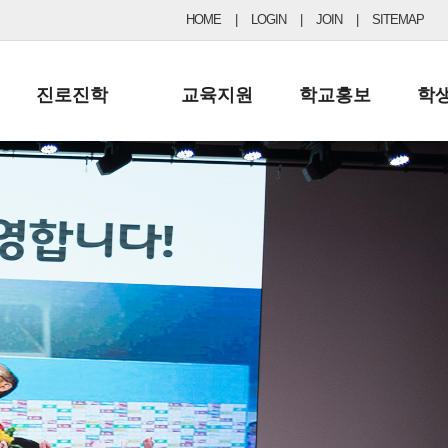
HOME
|
LOGIN
|
JOIN
|
SITEMAP
진로진학
교육지원
학교홍보
학
공지사항 및 입시자료
행정실
보도자료
초등
진로교육
학교 이사회
협력기관현황
중등
드림레터
학교운영위원회
포토갤러리
리
학교발전기금
학교 브로셔
학교건축기금
학교 홍보채널