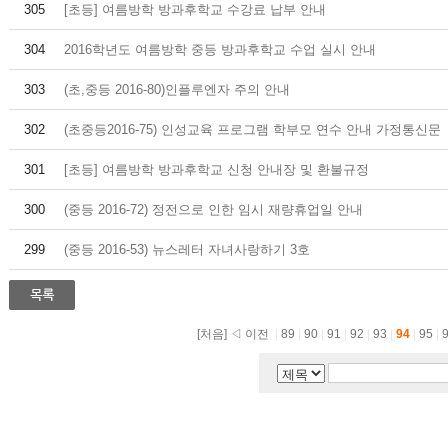
305
[초등] 여름방학 방과후학교 수강료 납부 안내
304
2016학년도 여름방학 중등 방과후학교 수업 실시 안내
303
(초,중등 2016-80)인플루엔자 주의 안내
302
(초중등2016-75) 인성교육 프로그램 학부모 연수 안내 가정통신문
301
[초등] 여름방학 방과후학교 신청 안내장 및 환불규정
300
(중등 2016-72) 정전으로 인한 임시 재량휴업일 안내
299
(중등 2016-53) 뉴스레터 자녀사랑하기 3호
[처음]
◁ 이전
|
89
|
90
|
91
|
92
|
93
|
94
|
95
|