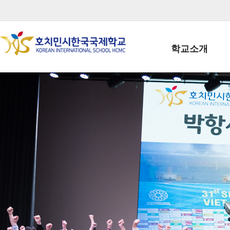
학교소개
학교장인사말
학생회장인사말
학교상징
학교연혁
학교 CI
교직원현황
학생현황
위치/전화
전경사진