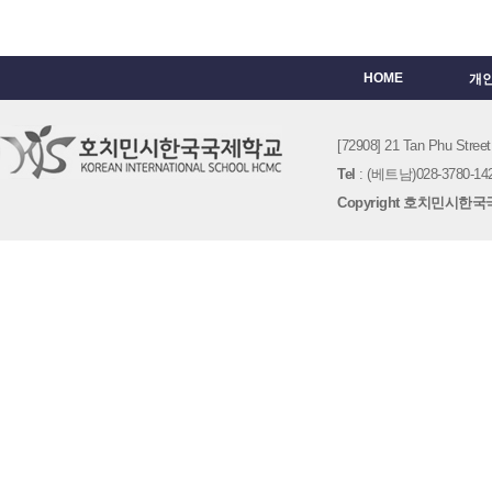
HOME
개
[72908] 21 Tan Phu St
Tel
: (베트남)028-3780-142
Copyright 호치민시한국국제학