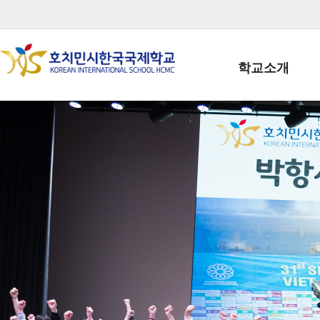
학교소개
학교장인사말
학생회장인사말
학교상징
학교연혁
학교 CI
교직원현황
학생현황
위치/전화
전경사진