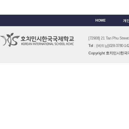
HOME
개
[72908] 21 Tan Phu St
Tel
: (베트남)028-3780-142
Copyright 호치민시한국국제학