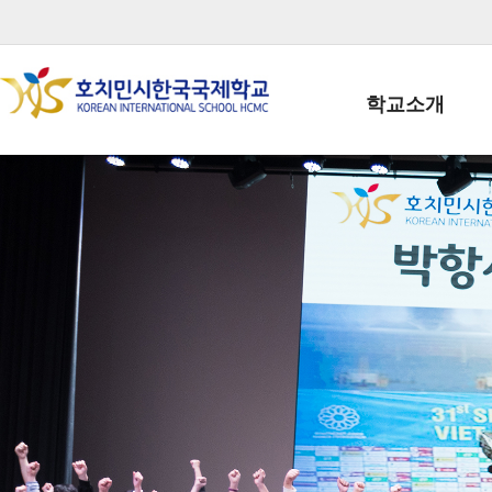
학교소개
학교장인사말
학생회장인사말
학교상징
학교연혁
학교 CI
교직원현황
학생현황
위치/전화
전경사진