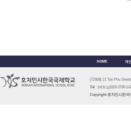
HOME
개
[72908] 21 Tan Phu St
Tel
: (베트남)028-3780-142
Copyright 호치민시한국국제학