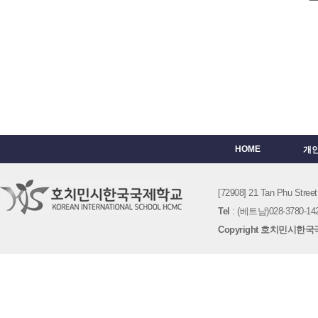
HOME
개
[72908] 21 Tan Phu St
Tel
: (베트남)028-3780-142
Copyright 호치민시한국국제학