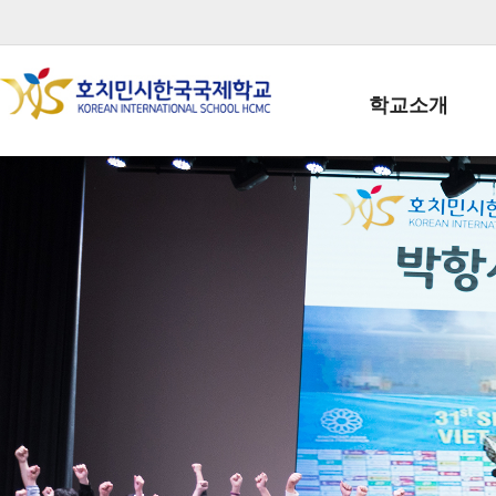
학교소개
학교장인사말
학생회장인사말
학교상징
학교연혁
학교 CI
교직원현황
학생현황
위치/전화
전경사진