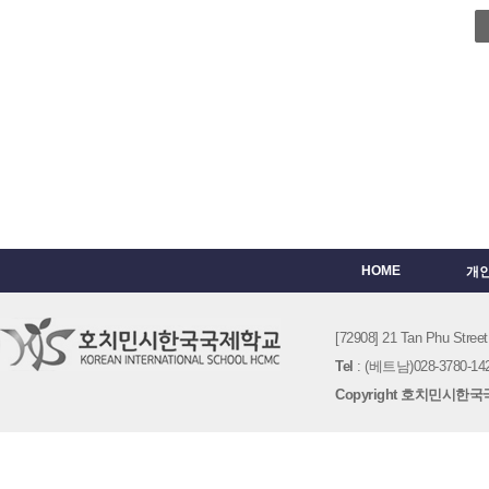
HOME
개
[72908] 21 Tan Phu St
Tel
: (베트남)028-3780-142
Copyright 호치민시한국국제학