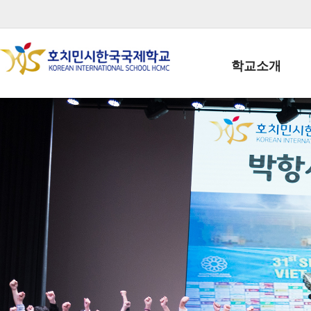
학교소개
학교장인사말
학생회장인사말
학교상징
학교연혁
학교 CI
교직원현황
학생현황
위치/전화
전경사진