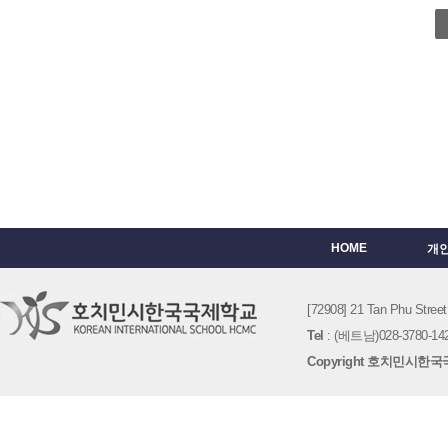
HOME
개
[72908] 21 Tan Phu St
Tel
: (베트남)028-3780-142
Copyright 호치민시한국국제학