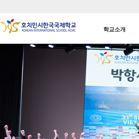
학교소개
학교장인사말
학생회장인사말
학교상징
학교연혁
학교 CI
교직원현황
학생현황
위치/전화
전경사진