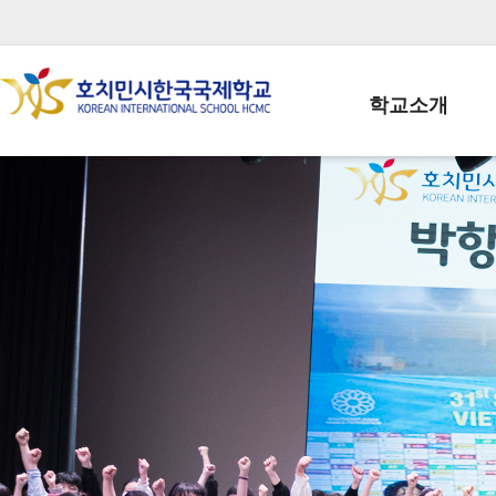
학교소개
학교장인사말
학생회장인사말
학교상징
학교연혁
학교 CI
교직원현황
학생현황
위치/전화
전경사진