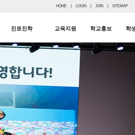
HOME
|
LOGIN
|
JOIN
|
SITEMAP
진로진학
교육지원
학교홍보
학
공지사항 및 입시자료
행정실
보도자료
초등
진로교육
학교 이사회
협력기관현황
중등
드림레터
학교운영위원회
포토갤러리
리
학교발전기금
학교 브로셔
학교건축기금
학교 홍보채널