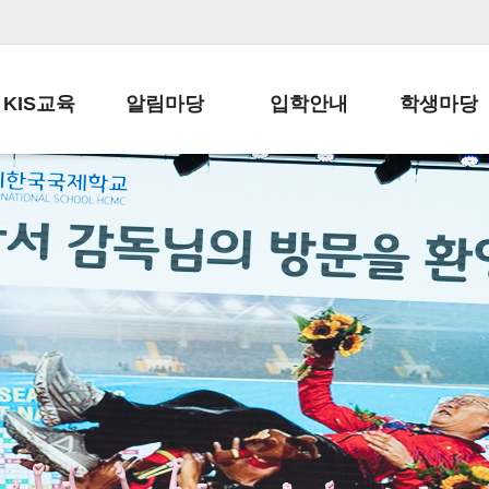
KIS교육
알림마당
입학안내
학생마당
교육목표
공지사항
전편입 전형 안내
학생생활규정
교육과정
가정통신문
전편입 공지사항
봉사활동
학사일정
납부금 안내
전-편입 서류양식
학교신문
일과시간표
주간학습안내
전출 안내
자율진로동아
재외교육기관장
스쿨버스 운행 안내
입학금/수업료
유초등 소식지
성과평가자료
급식안내
교복구입안내
서식자료실
정보공개
학부모방