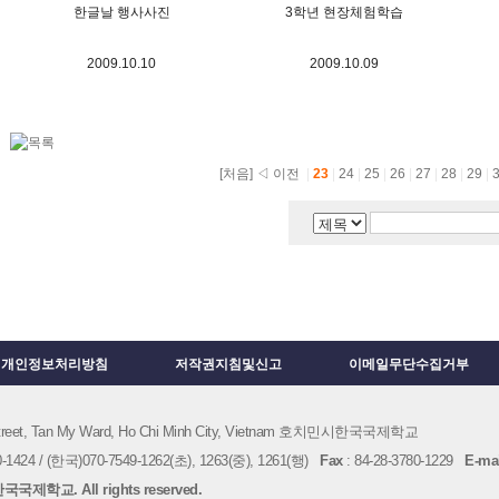
한글날 행사사진
3학년 현장체험학습
2009.10.10
2009.10.09
[처음]
◁ 이전
|
23
|
24
|
25
|
26
|
27
|
28
|
29
|
개인정보처리방침
저작권지침및신고
이메일무단수집거부
 Street, Tan My Ward, Ho Chi Minh City, Vietnam 호치민시한국국제학교
1424 / (한국)070-7549-1262(초), 1263(중), 1261(행)
Fax
: 84-28-3780-1229
E-mai
국제학교. All rights reserved.