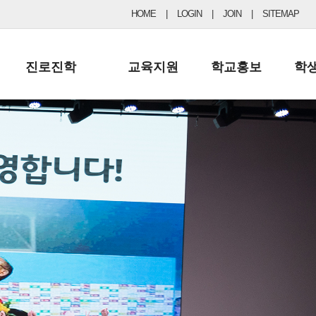
HOME
|
LOGIN
|
JOIN
|
SITEMAP
진로진학
교육지원
학교홍보
학
공지사항 및 입시자료
행정실
보도자료
초등
진로교육
학교 이사회
협력기관현황
중등
드림레터
학교운영위원회
포토갤러리
리
학교발전기금
학교 브로셔
학교건축기금
학교 홍보채널