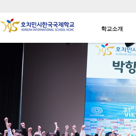
학교소개
학교장인사말
학생회장인사말
학교상징
학교연혁
학교 CI
교직원현황
학생현황
위치/전화
전경사진