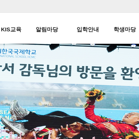
KIS교육
알림마당
입학안내
학생마당
교육목표
공지사항
전편입 전형 안내
학생생활규정
교육과정
가정통신문
전편입 공지사항
봉사활동
학사일정
납부금 안내
전-편입 서류양식
학교신문
일과시간표
주간학습안내
전출 안내
자율진로동아
재외교육기관장
스쿨버스 운행 안내
입학금/수업료
유초등 소식지
성과평가자료
급식안내
교복구입안내
서식자료실
정보공개
학부모방