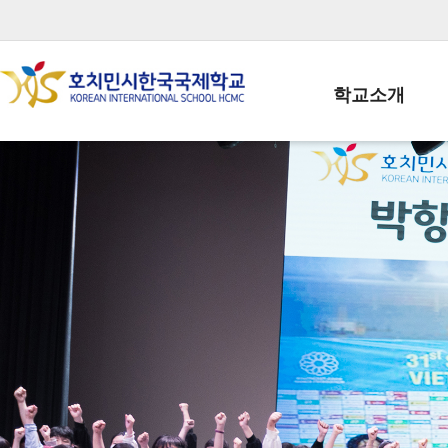
학교소개
학교장인사말
학생회장인사말
학교상징
학교연혁
학교 CI
교직원현황
학생현황
위치/전화
전경사진