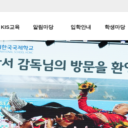
KIS교육
알림마당
입학안내
학생마당
교육목표
공지사항
전편입 전형 안내
학생생활규정
교육과정
가정통신문
전편입 공지사항
봉사활동
학사일정
납부금 안내
전-편입 서류양식
학교신문
일과시간표
주간학습안내
전출 안내
자율진로동아
재외교육기관장
스쿨버스 운행 안내
입학금/수업료
유초등 소식지
성과평가자료
급식안내
교복구입안내
서식자료실
정보공개
학부모방