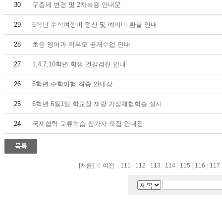
30
구충제 변경 및 2차복용 안내문
29
6학년 수학여행비 정산 및 예비비 환불 안내
28
초등 영어과 학부모 공개수업 안내
27
1,4,7,10학년 학생 건강검진 안내
26
6학년 수학여행 최종 안내장
25
6학년 6월1일 학교장 재량 가정체험학습 실시
24
국제협력 교류학습 참가자 모집 안내장
[처음]
◁ 이전
|
111
|
112
|
113
|
114
|
115
|
116
|
117