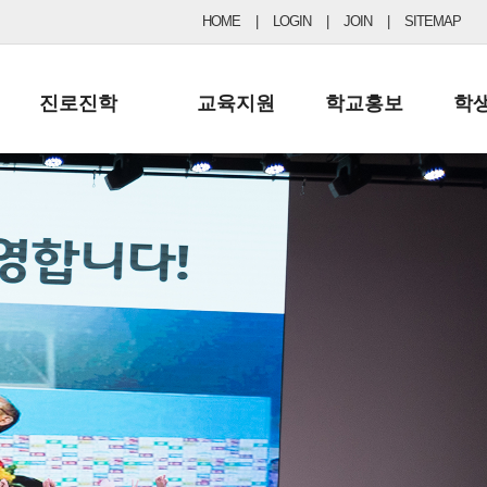
HOME
|
LOGIN
|
JOIN
|
SITEMAP
진로진학
교육지원
학교홍보
학
공지사항 및 입시자료
행정실
보도자료
초등
진로교육
학교 이사회
협력기관현황
중등
드림레터
학교운영위원회
포토갤러리
리
학교발전기금
학교 브로셔
학교건축기금
학교 홍보채널