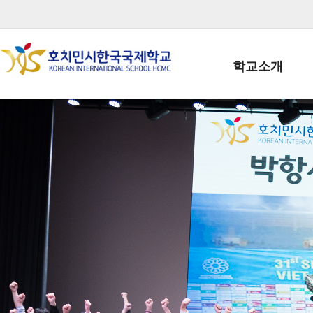
학교소개
학교장인사말
학생회장인사말
학교상징
학교연혁
학교 CI
교직원현황
학생현황
위치/전화
전경사진