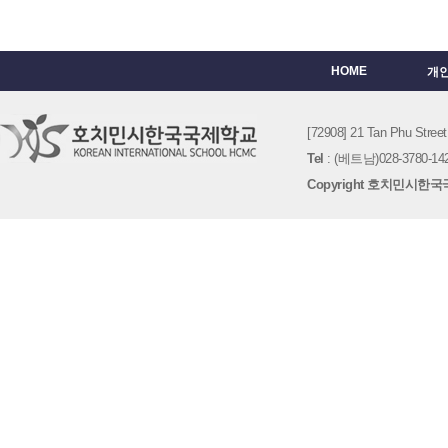
HOME
개
[72908] 21 Tan Phu St
Tel
: (베트남)028-3780-142
Copyright 호치민시한국국제학